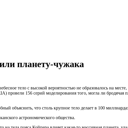
жили планету-чужака
небесное тело с высокой вероятностью не образовалось на месте
) провели 156 серий моделирования того, могла ли бродячая пл
бный объяснить, что столь крупное тело делает в 100 миллиардах
канского астрономического общества.
что на тела пояса Койпера влияет какая-то массивная планета, 