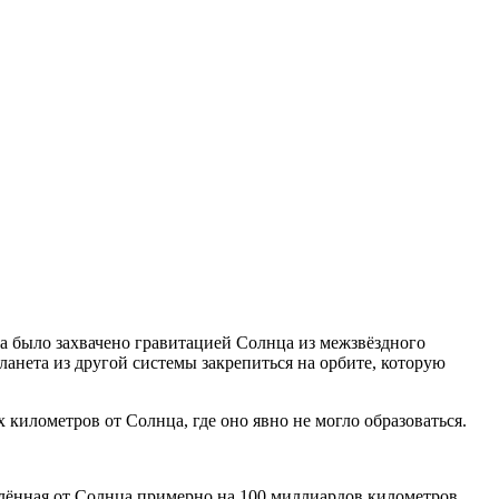
, а было захвачено гравитацией Солнца из межзвёздного
анета из другой системы закрепиться на орбите, которую
 километров от Солнца, где оно явно не могло образоваться.
удалённая от Солнца примерно на 100 миллиардов километров,