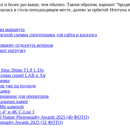
ки и более раз выше, чем обычно. Таким образом, вариант “бро
азалась в столь неподходящем месте, далеко за орбитой Нептуна 
ора маршрута
ктной съемки спецтехники для сайта и каталога
тоящему отдохнуть вечером
ржит нагрузку
irui 20mm T1.8 1.33x
ективы серий LAB и Air
ъемке
ив уже на подходе
камер
 решение для операторов
ркальных камер
 Мп камерой
.4" и 4K C-Log 3
 Nature Photography Awards 2025 (40 ФОТО)
tography Awards 2025 (32 ФОТО)