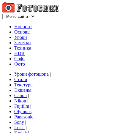
Новости
Основы
Уроки
Заметки
Техника
HDR
Софт
Фото
Уроки фотошопа
|
Стили
|
Текстуры
|
Экшены
|
Canon
|
Nikon
|
Fujifilm
|
Olympus
|
Panasonic
|
Sony
|
Leica
|
Kodak
|