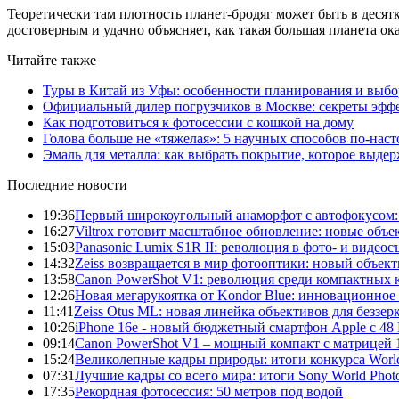
Теоретически там плотность планет-бродяг может быть в десят
достоверным и удачно объясняет, как такая большая планета ок
Читайте также
Туры в Китай из Уфы: особенности планирования и выб
Официальный дилер погрузчиков в Москве: секреты эффе
Как подготовиться к фотосессии с кошкой на дому
Голова больше не «тяжелая»: 5 научных способов по-нас
Эмаль для металла: как выбрать покрытие, которое выде
Последние новости
19:36
Первый широкоугольный анаморфот с автофокусом: S
16:27
Viltrox готовит масштабное обновление: новые объ
15:03
Panasonic Lumix S1R II: революция в фото- и видеос
14:32
Zeiss возвращается в мир фотооптики: новый объект
13:58
Canon PowerShot V1: революция среди компактных 
12:26
Новая мегарукоятка от Kondor Blue: инновационное
11:41
Zeiss Otus ML: новая линейка объективов для беззе
10:26
iPhone 16e - новый бюджетный смартфон Apple с 48
09:14
Canon PowerShot V1 – мощный компакт с матрицей 1
15:24
Великолепные кадры природы: итоги конкурса World
07:31
Лучшие кадры со всего мира: итоги Sony World Pho
17:35
Рекордная фотосессия: 50 метров под водой