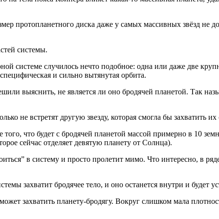
мер протопланетного диска даже у самых массивных звёзд не до
астей системы.
ной системе случилось нечто подобное: одна или даже две кру
 специфическая и сильно вытянутая орбита.
решили выяснить, не является ли оно бродячей планетой. Так на
лько не встретят другую звезду, которая смогла бы захватить их
того, что будет с бродячей планетой массой примерно в 10 зем
торое сейчас отделяет девятую планету от Солнца).
роиться” в систему и просто пролетит мимо. Что интересно, в ря
темы захватит бродячее тело, и оно останется внутри и будет у
ожет захватить планету-бродягу. Вокруг слишком мала плотност