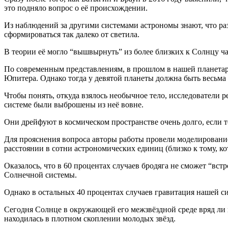
это подняло вопрос о её происхождении.
Из наблюдений за другими системами астрономы знают, что раз
сформироваться так далеко от светила.
В теории её могло “вышвырнуть” из более близких к Солнцу ч
По современным представлениям, в прошлом в нашей планетар
Юпитера. Однако тогда у девятой планеты должна быть весьма
Чтобы понять, откуда взялось необычное тело, исследователи 
системе были выброшены из неё вовне.
Они дрейфуют в космическом пространстве очень долго, если то
Для прояснения вопроса авторы работы провели моделирование 
расстоянии в сотни астрономических единиц (близко к тому, ко
Оказалось, что в 60 процентах случаев бродяга не сможет “вст
Солнечной системы.
Однако в остальных 40 процентах случаев гравитация нашей сис
Сегодня Солнце в окружающей его межзвёздной среде вряд ли м
находилась в плотном скоплении молодых звёзд.