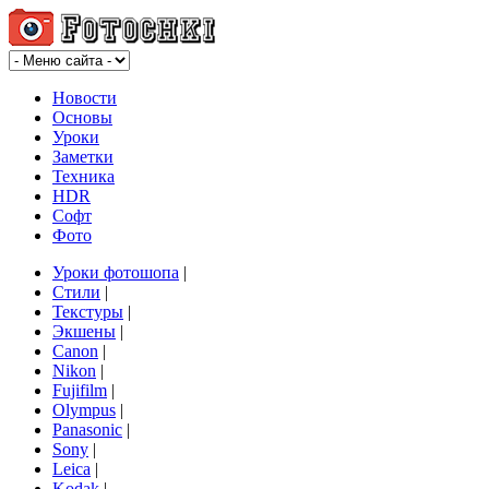
Новости
Основы
Уроки
Заметки
Техника
HDR
Софт
Фото
Уроки фотошопа
|
Стили
|
Текстуры
|
Экшены
|
Canon
|
Nikon
|
Fujifilm
|
Olympus
|
Panasonic
|
Sony
|
Leica
|
Kodak
|