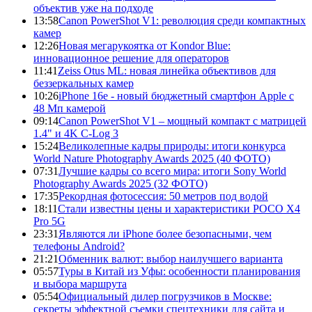
объектив уже на подходе
13:58
Canon PowerShot V1: революция среди компактных
камер
12:26
Новая мегарукоятка от Kondor Blue:
инновационное решение для операторов
11:41
Zeiss Otus ML: новая линейка объективов для
беззеркальных камер
10:26
iPhone 16e - новый бюджетный смартфон Apple с
48 Мп камерой
09:14
Canon PowerShot V1 – мощный компакт с матрицей
1.4" и 4K C-Log 3
15:24
Великолепные кадры природы: итоги конкурса
World Nature Photography Awards 2025 (40 ФОТО)
07:31
Лучшие кадры со всего мира: итоги Sony World
Photography Awards 2025 (32 ФОТО)
17:35
Рекордная фотосессия: 50 метров под водой
18:11
Стали известны цены и характеристики POCO X4
Pro 5G
23:31
Являются ли iPhone более безопасными, чем
телефоны Android?
21:21
Обменник валют: выбор наилучшего варианта
05:57
Туры в Китай из Уфы: особенности планирования
и выбора маршрута
05:54
Официальный дилер погрузчиков в Москве:
секреты эффектной съемки спецтехники для сайта и