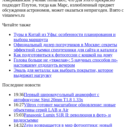
подходит Плутон, тогда как Марс, излюбленный предмет
обсуждения астрономов, может оказаться непригоден. Взято с
vistanews.ru
Читайте также
Туры в Китай из Уфы: особенности планирования и
выбора маршрута
Официальный дилер погрузчиков в Москве: секреты
эффектной съемки спецтехники для сайта и каталога
Как подготовиться к фотосессии с кошкой на дому
Голова больше не «тяжелая»: 5 научных способов по-
настоящему отдохнуть вечером
Эмаль для металла: как выбрать покрытие, которое
выдержит нагрузку
Последние новости
19:36
Первый широкоугольный анаморфот с
автофокусом: Sirui 20mm T1.8 1.33x
16:27
Viltrox готовит масштабное обновление: новые
объективы серий LAB и Air
15:03
Panasonic Lumix S1R II: революция в фото- и
видеосъемке
14:32
Zeiss возвращается в мир фотооптики: новый