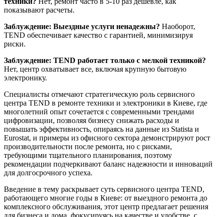
техники?
Нет, ремонт часто в 5-10 раз дешевле, как
показывают расчеты.
Заблуждение: Выездные услуги ненадежны?
Наоборот,
TEND обеспечивает качество с гарантией, минимизируя
риски.
Заблуждение: TEND работает только с мелкой техникой?
Нет, центр охватывает все, включая крупную бытовую
электронику.
Специалисты отмечают стратегическую роль сервисного
центра TEND в ремонте техники и электроники в Киеве, где
многолетний опыт сочетается с современными трендами
цифровизации, позволяя бизнесу снижать расходы и
повышать эффективность, опираясь на данные из Statista и
Eurostat, и примеры из офисного сектора демонстрируют рост
производительности после ремонта, но с рисками,
требующими тщательного планирования, поэтому
рекомендации подчеркивают баланс надежности и инноваций
для долгосрочного успеха.
Введение в тему раскрывает суть сервисного центра TEND,
работающего многие годы в Киеве: от выездного ремонта до
комплексного обслуживания, этот центр предлагает решения
для бизнеса и дома, фокусируясь на качестве и удобстве, с