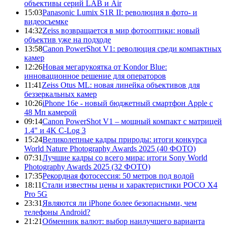
объективы серий LAB и Air
15:03
Panasonic Lumix S1R II: революция в фото- и
видеосъемке
14:32
Zeiss возвращается в мир фотооптики: новый
объектив уже на подходе
13:58
Canon PowerShot V1: революция среди компактных
камер
12:26
Новая мегарукоятка от Kondor Blue:
инновационное решение для операторов
11:41
Zeiss Otus ML: новая линейка объективов для
беззеркальных камер
10:26
iPhone 16e - новый бюджетный смартфон Apple с
48 Мп камерой
09:14
Canon PowerShot V1 – мощный компакт с матрицей
1.4" и 4K C-Log 3
15:24
Великолепные кадры природы: итоги конкурса
World Nature Photography Awards 2025 (40 ФОТО)
07:31
Лучшие кадры со всего мира: итоги Sony World
Photography Awards 2025 (32 ФОТО)
17:35
Рекордная фотосессия: 50 метров под водой
18:11
Стали известны цены и характеристики POCO X4
Pro 5G
23:31
Являются ли iPhone более безопасными, чем
телефоны Android?
21:21
Обменник валют: выбор наилучшего варианта