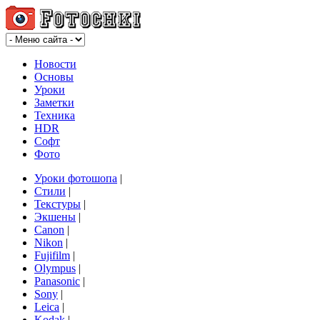
Новости
Основы
Уроки
Заметки
Техника
HDR
Софт
Фото
Уроки фотошопа
|
Стили
|
Текстуры
|
Экшены
|
Canon
|
Nikon
|
Fujifilm
|
Olympus
|
Panasonic
|
Sony
|
Leica
|
Kodak
|