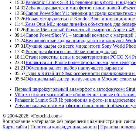
15:03
Panasonic Lumix S1R II: революция в фото- и видеос
14:32
Zeiss возвращается в мир фотооптики: новый объект
13:58
Canon PowerShot V1: революция среди компактных 
12:26
Новая мегарукоятка от Kondor Blue: инновационное
11:41
Zeiss Otus ML: новая линейка объективов для беззе
10:26
iPhone 16e - новый бюджетный смартфон Apple с 48
09:14
Canon PowerShot V1 – мощный компакт с матрицей 1
15:24
Великолепные кадры природы: итоги конкурса World
07:31
Лучшие кадры со всего мира: итоги Sony World Pho
17:35
Рекордная фотосессия: 50 метров под водой
18:11
Стали известны цены и характеристики POCO X4 P
23:31
Являются ли iPhone более безопасными, чем телефо
21:21
Обменник валют: выбор наилучшего варианта
05:57
Туры в Китай из Уфы: особенности планирования и
05:54
Официальный дилер погрузчиков в Москве: секреты 
Первый широкоугольный анаморфот с автофокусом: Sirui
Viltrox готовит масштабное обновление: новые объектив
Panasonic Lumix S1R II: революция в фото- и видеосъемке
Zeiss возвращается в мир фотооптики: новый объектив уж
© 2004-2026, «Fotochki.com»
Копирование материалов без разрешения администрации сайта 
Карта сайта
|
Политика конфиденциальности
|
Правила пользов