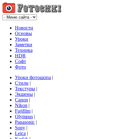
Новости
Основы
Уроки
Заметки
Техника
HDR
Софт
Фото
Уроки фотошопа
|
Стили
|
Текстуры
|
Экшены
|
Canon
|
Nikon
|
Fujifilm
|
Olympus
|
Panasonic
|
Sony
|
Leica
|
Kodak
|