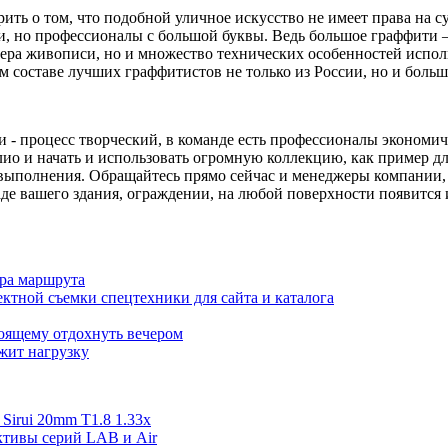
рить о том, что подобной уличное искусство не имеет права на 
и, но профессионалы с большой буквы. Ведь большое граффити –
ра живописи, но и множество технических особенностей использо
ем составе лучших граффитистов не только из России, но и боль
иси - процесс творческий, в команде есть профессионалы эконом
ио и начать и использовать огромную коллекцию, как пример дл
е выполнения. Обращайтесь прямо сейчас и менеджеры компании
аде вашего здания, ограждении, на любой поверхности появится
ора маршрута
ктной съемки спецтехники для сайта и каталога
тоящему отдохнуть вечером
ржит нагрузку
irui 20mm T1.8 1.33x
ективы серий LAB и Air