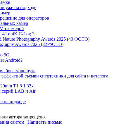
ъемке
ив уже на подходе
камер
 решение для операторов
ркальных камер
 Мп камерой
.4" и 4K C-Log 3
 Nature Photography Awards 2025 (40 ФОТО)
tography Awards 2025 (32 ФОТО)
ro 5G
ны Android?
 выбора маршрута
эффектной съемки спецтехники для сайта и каталога
 20mm T1.8 1.33x
ы серий LAB и Air
е на подходе
или автора запрещено.
ания сайтом
|
Написать письмо