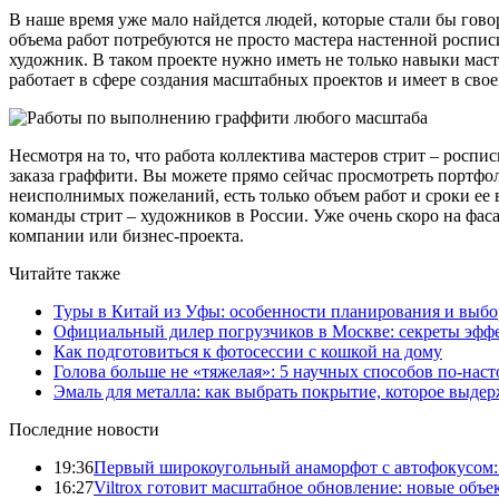
В наше время уже мало найдется людей, которые стали бы гово
объема работ потребуются не просто мастера настенной роспис
художник. В таком проекте нужно иметь не только навыки масте
работает в сфере создания масштабных проектов и имеет в сво
Несмотря на то, что работа коллектива мастеров стрит – росп
заказа граффити. Вы можете прямо сейчас просмотреть портфол
неисполнимых пожеланий, есть только объем работ и сроки е
команды стрит – художников в России. Уже очень скоро на фас
компании или бизнес-проекта.
Читайте также
Туры в Китай из Уфы: особенности планирования и выб
Официальный дилер погрузчиков в Москве: секреты эффе
Как подготовиться к фотосессии с кошкой на дому
Голова больше не «тяжелая»: 5 научных способов по-нас
Эмаль для металла: как выбрать покрытие, которое выде
Последние новости
19:36
Первый широкоугольный анаморфот с автофокусом: S
16:27
Viltrox готовит масштабное обновление: новые объ