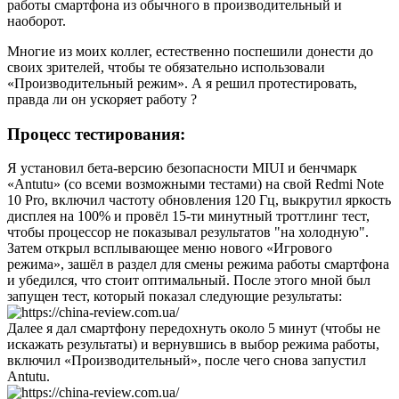
работы смартфона из обычного в производительный и
наоборот.
Многие из моих коллег, естественно поспешили донести до
своих зрителей, чтобы те обязательно использовали
«Производительный режим». А я решил протестировать,
правда ли он ускоряет работу ?
Процесс тестирования:
Я установил бета-версию безопасности MIUI и бенчмарк
«Antutu» (со всеми возможными тестами) на свой Redmi Note
10 Pro, включил частоту обновления 120 Гц, выкрутил яркость
дисплея на 100% и провёл 15-ти минутный троттлинг тест,
чтобы процессор не показывал результатов "на холодную".
Затем открыл всплывающее меню нового «Игрового
режима», зашёл в раздел для смены режима работы смартфона
и убедился, что стоит оптимальный. После этого мной был
запущен тест, который показал следующие результаты:
Далее я дал смартфону передохнуть около 5 минут (чтобы не
искажать результаты) и вернувшись в выбор режима работы,
включил «Производительный», после чего снова запустил
Antutu.