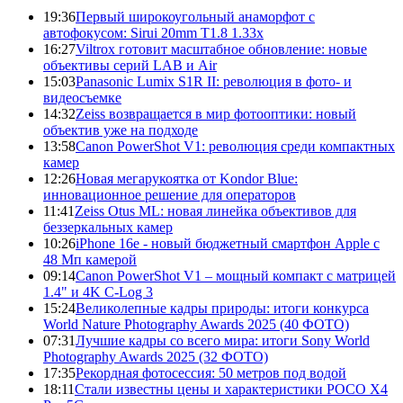
19:36
Первый широкоугольный анаморфот с
автофокусом: Sirui 20mm T1.8 1.33x
16:27
Viltrox готовит масштабное обновление: новые
объективы серий LAB и Air
15:03
Panasonic Lumix S1R II: революция в фото- и
видеосъемке
14:32
Zeiss возвращается в мир фотооптики: новый
объектив уже на подходе
13:58
Canon PowerShot V1: революция среди компактных
камер
12:26
Новая мегарукоятка от Kondor Blue:
инновационное решение для операторов
11:41
Zeiss Otus ML: новая линейка объективов для
беззеркальных камер
10:26
iPhone 16e - новый бюджетный смартфон Apple с
48 Мп камерой
09:14
Canon PowerShot V1 – мощный компакт с матрицей
1.4" и 4K C-Log 3
15:24
Великолепные кадры природы: итоги конкурса
World Nature Photography Awards 2025 (40 ФОТО)
07:31
Лучшие кадры со всего мира: итоги Sony World
Photography Awards 2025 (32 ФОТО)
17:35
Рекордная фотосессия: 50 метров под водой
18:11
Стали известны цены и характеристики POCO X4