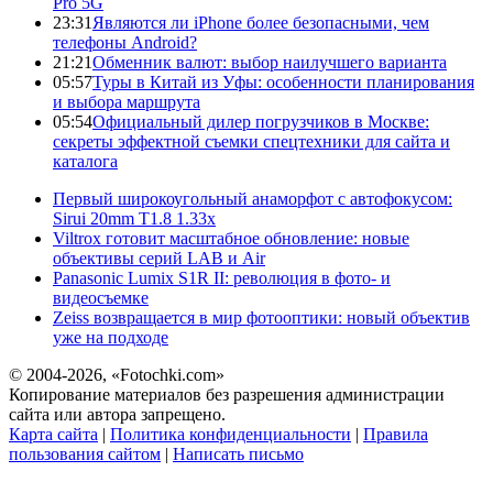
Pro 5G
23:31
Являются ли iPhone более безопасными, чем
телефоны Android?
21:21
Обменник валют: выбор наилучшего варианта
05:57
Туры в Китай из Уфы: особенности планирования
и выбора маршрута
05:54
Официальный дилер погрузчиков в Москве:
секреты эффектной съемки спецтехники для сайта и
каталога
Первый широкоугольный анаморфот с автофокусом:
Sirui 20mm T1.8 1.33x
Viltrox готовит масштабное обновление: новые
объективы серий LAB и Air
Panasonic Lumix S1R II: революция в фото- и
видеосъемке
Zeiss возвращается в мир фотооптики: новый объектив
уже на подходе
© 2004-2026, «Fotochki.com»
Копирование материалов без разрешения администрации
сайта или автора запрещено.
Карта сайта
|
Политика конфиденциальности
|
Правила
пользования сайтом
|
Написать письмо