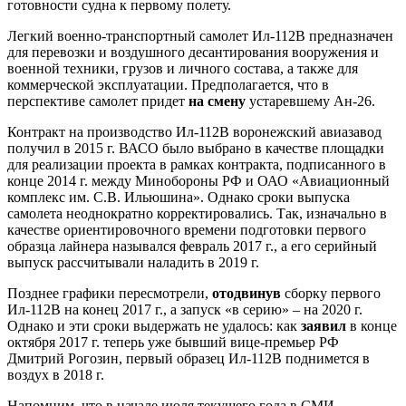
готовности судна к первому полету.
Легкий военно-транспортный самолет Ил-112В предназначен
для перевозки и воздушного десантирования вооружения и
военной техники, грузов и личного состава, а также для
коммерческой эксплуатации. Предполагается, что в
перспективе самолет придет
на смену
устаревшему Ан-26.
Контракт на производство Ил-112В воронежский авиазавод
получил в 2015 г. ВАСО было выбрано в качестве площадки
для реализации проекта в рамках контракта, подписанного в
конце 2014 г. между Минобороны РФ и ОАО «Авиационный
комплекс им. С.В. Ильюшина». Однако сроки выпуска
самолета неоднократно корректировались. Так, изначально в
качестве ориентировочного времени подготовки первого
образца лайнера назывался февраль 2017 г., а его серийный
выпуск рассчитывали наладить в 2019 г.
Позднее графики пересмотрели,
отодвинув
сборку первого
Ил-112В на конец 2017 г., а запуск «в серию» – на 2020 г.
Однако и эти сроки выдержать не удалось: как
заявил
в конце
октября 2017 г. теперь уже бывший вице-премьер РФ
Дмитрий Рогозин, первый образец Ил-112В поднимется в
воздух в 2018 г.
Напомним, что в начале июля текущего года в СМИ