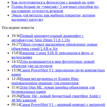
Как подготовиться к фотосессии с кошкой на дому
Голова больше не «тяжелая»: 5 научных способов по-
настоящему отдохнуть вечером
Эмаль для металла: как выбрать покрытие, которое
выдержит нагрузку
Последние новости
19:36
Первый широкоугольный анаморфот с
автофокусом: Sirui 20mm T1.8 1.33x
16:27
Viltrox готовит масштабное обновление: новые
объективы серий LAB и Air
15:03
Panasonic Lumix S1R II: революция в фото- и
видеосъемке
14:32
Zeiss возвращается в мир фотооптики: новый
объектив уже на подходе
13:58
Canon PowerShot V1: революция среди компактных
камер
12:26
Новая мегарукоятка от Kondor Blue:
инновационное решение для операторов
11:41
Zeiss Otus ML: новая линейка объективов для
беззеркальных камер
10:26
iPhone 16e - новый бюджетный смартфон Apple с
48 Мп камерой
09:14
Canon PowerShot V1 – мощный компакт с матрицей