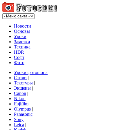
Новости
Основы
Уроки
Заметки
Техника
HDR
Софт
Фото
Уроки фотошопа
|
Стили
|
Текстуры
|
Экшены
|
Canon
|
Nikon
|
Fujifilm
|
Olympus
|
Panasonic
|
Sony
|
Leica
|
Kodak
|