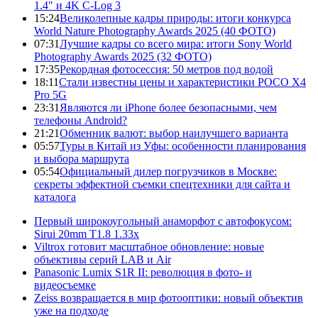
1.4" и 4K C-Log 3
15:24
Великолепные кадры природы: итоги конкурса
World Nature Photography Awards 2025 (40 ФОТО)
07:31
Лучшие кадры со всего мира: итоги Sony World
Photography Awards 2025 (32 ФОТО)
17:35
Рекордная фотосессия: 50 метров под водой
18:11
Стали известны цены и характеристики POCO X4
Pro 5G
23:31
Являются ли iPhone более безопасными, чем
телефоны Android?
21:21
Обменник валют: выбор наилучшего варианта
05:57
Туры в Китай из Уфы: особенности планирования
и выбора маршрута
05:54
Официальный дилер погрузчиков в Москве:
секреты эффектной съемки спецтехники для сайта и
каталога
Первый широкоугольный анаморфот с автофокусом:
Sirui 20mm T1.8 1.33x
Viltrox готовит масштабное обновление: новые
объективы серий LAB и Air
Panasonic Lumix S1R II: революция в фото- и
видеосъемке
Zeiss возвращается в мир фотооптики: новый объектив
уже на подходе