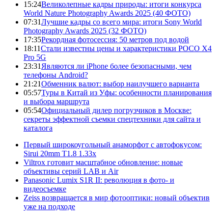
15:24
Великолепные кадры природы: итоги конкурса
World Nature Photography Awards 2025 (40 ФОТО)
07:31
Лучшие кадры со всего мира: итоги Sony World
Photography Awards 2025 (32 ФОТО)
17:35
Рекордная фотосессия: 50 метров под водой
18:11
Стали известны цены и характеристики POCO X4
Pro 5G
23:31
Являются ли iPhone более безопасными, чем
телефоны Android?
21:21
Обменник валют: выбор наилучшего варианта
05:57
Туры в Китай из Уфы: особенности планирования
и выбора маршрута
05:54
Официальный дилер погрузчиков в Москве:
секреты эффектной съемки спецтехники для сайта и
каталога
Первый широкоугольный анаморфот с автофокусом:
Sirui 20mm T1.8 1.33x
Viltrox готовит масштабное обновление: новые
объективы серий LAB и Air
Panasonic Lumix S1R II: революция в фото- и
видеосъемке
Zeiss возвращается в мир фотооптики: новый объектив
уже на подходе