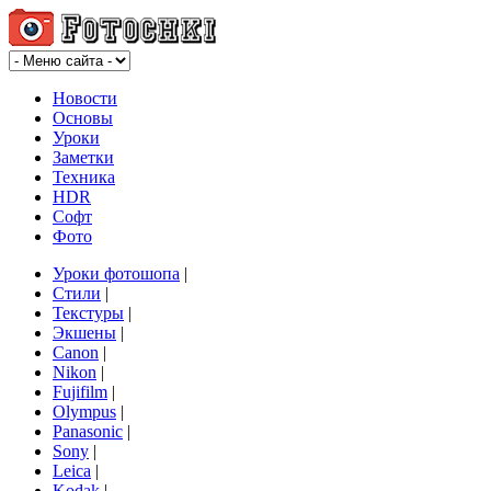
Новости
Основы
Уроки
Заметки
Техника
HDR
Софт
Фото
Уроки фотошопа
|
Стили
|
Текстуры
|
Экшены
|
Canon
|
Nikon
|
Fujifilm
|
Olympus
|
Panasonic
|
Sony
|
Leica
|
Kodak
|