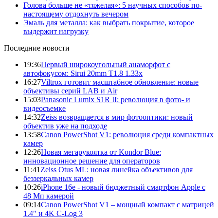
Голова больше не «тяжелая»: 5 научных способов по-
настоящему отдохнуть вечером
Эмаль для металла: как выбрать покрытие, которое
выдержит нагрузку
Последние новости
19:36
Первый широкоугольный анаморфот с
автофокусом: Sirui 20mm T1.8 1.33x
16:27
Viltrox готовит масштабное обновление: новые
объективы серий LAB и Air
15:03
Panasonic Lumix S1R II: революция в фото- и
видеосъемке
14:32
Zeiss возвращается в мир фотооптики: новый
объектив уже на подходе
13:58
Canon PowerShot V1: революция среди компактных
камер
12:26
Новая мегарукоятка от Kondor Blue:
инновационное решение для операторов
11:41
Zeiss Otus ML: новая линейка объективов для
беззеркальных камер
10:26
iPhone 16e - новый бюджетный смартфон Apple с
48 Мп камерой
09:14
Canon PowerShot V1 – мощный компакт с матрицей
1.4" и 4K C-Log 3