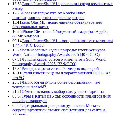
13:58
Canon PowerShot V1: революция среди компактных
камер
12:26
Новая мегарукоятка от Kondor Blue:
инновационное решение для операторов
11:41
Zeiss Otus ML: новая линейка объективов для
беззеркальных камер
10:26
iPhone 16e - новый бюджетный смартфон Apple с
48 Мп камерой
09:14
Canon PowerShot V1 – мощный компакт с матрицей
1.4" и 4K C-Log 3
15:24
Великолепные кадры природы: итоги конкурса
World Nature Photography Awards 2025 (40 ФОТО)
07:31
Лучшие кадры со всего мира: итоги Sony World
Photography Awards 2025 (32 ФОТО)
17:35
Рекордная фотосессия: 50 метров под водой
18:11
Стали известны цены и характеристики POCO X4
Pro 5G
23:31
Являются ли iPhone более безопасными, чем
телефоны Android?
21:21
Обменник валют: выбор наилучшего варианта
05:57
Туры в Китай из Уфы: особенности планирования
и выбора маршрута
05:54
Официальный дилер погрузчиков в Москве:
секреты эффектной съемки спецтехники для сайта и
каталога