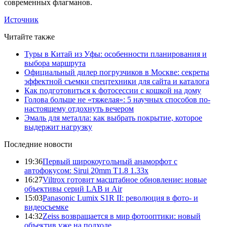
современных флагманов.
Источник
Читайте также
Туры в Китай из Уфы: особенности планирования и
выбора маршрута
Официальный дилер погрузчиков в Москве: секреты
эффектной съемки спецтехники для сайта и каталога
Как подготовиться к фотосессии с кошкой на дому
Голова больше не «тяжелая»: 5 научных способов по-
настоящему отдохнуть вечером
Эмаль для металла: как выбрать покрытие, которое
выдержит нагрузку
Последние новости
19:36
Первый широкоугольный анаморфот с
автофокусом: Sirui 20mm T1.8 1.33x
16:27
Viltrox готовит масштабное обновление: новые
объективы серий LAB и Air
15:03
Panasonic Lumix S1R II: революция в фото- и
видеосъемке
14:32
Zeiss возвращается в мир фотооптики: новый
объектив уже на подходе