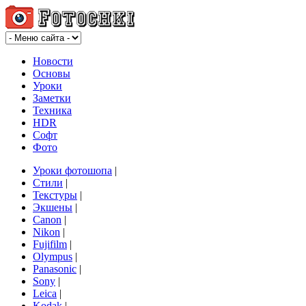
Новости
Основы
Уроки
Заметки
Техника
HDR
Софт
Фото
Уроки фотошопа
|
Стили
|
Текстуры
|
Экшены
|
Canon
|
Nikon
|
Fujifilm
|
Olympus
|
Panasonic
|
Sony
|
Leica
|
Kodak
|