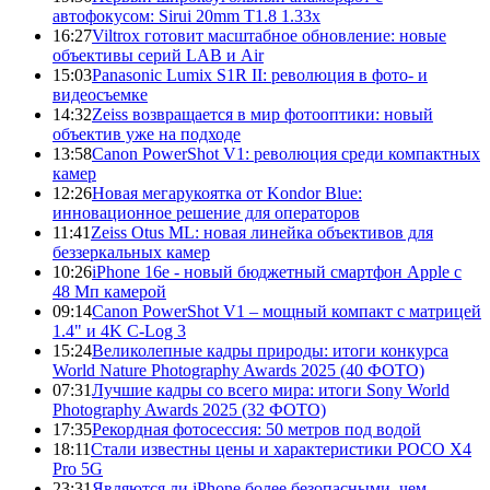
автофокусом: Sirui 20mm T1.8 1.33x
16:27
Viltrox готовит масштабное обновление: новые
объективы серий LAB и Air
15:03
Panasonic Lumix S1R II: революция в фото- и
видеосъемке
14:32
Zeiss возвращается в мир фотооптики: новый
объектив уже на подходе
13:58
Canon PowerShot V1: революция среди компактных
камер
12:26
Новая мегарукоятка от Kondor Blue:
инновационное решение для операторов
11:41
Zeiss Otus ML: новая линейка объективов для
беззеркальных камер
10:26
iPhone 16e - новый бюджетный смартфон Apple с
48 Мп камерой
09:14
Canon PowerShot V1 – мощный компакт с матрицей
1.4" и 4K C-Log 3
15:24
Великолепные кадры природы: итоги конкурса
World Nature Photography Awards 2025 (40 ФОТО)
07:31
Лучшие кадры со всего мира: итоги Sony World
Photography Awards 2025 (32 ФОТО)
17:35
Рекордная фотосессия: 50 метров под водой
18:11
Стали известны цены и характеристики POCO X4
Pro 5G
23:31
Являются ли iPhone более безопасными, чем