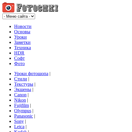
Новости
Основы
Уроки
Заметки
Техника
HDR
Софт
Фото
Уроки фотошопа
|
Стили
|
Текстуры
|
Экшены
|
Canon
|
Nikon
|
Fujifilm
|
Olympus
|
Panasonic
|
Sony
|
Leica
|
Kodak
|