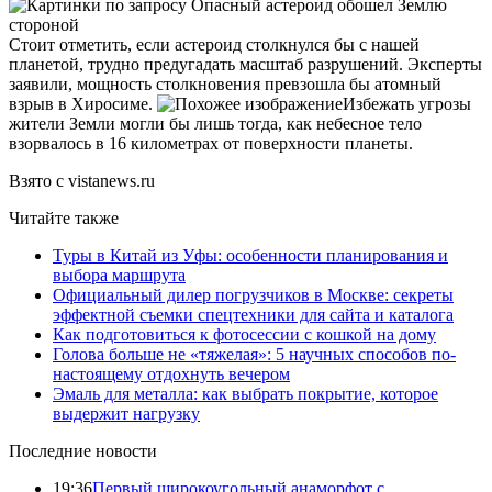
Стоит отметить, если астероид столкнулся бы с нашей
планетой, трудно предугадать масштаб разрушений. Эксперты
заявили, мощность столкновения превзошла бы атомный
взрыв в Хиросиме.
Избежать угрозы
жители Земли могли бы лишь тогда, как небесное тело
взорвалось в 16 километрах от поверхности планеты.
Взято с vistanews.ru
Читайте также
Туры в Китай из Уфы: особенности планирования и
выбора маршрута
Официальный дилер погрузчиков в Москве: секреты
эффектной съемки спецтехники для сайта и каталога
Как подготовиться к фотосессии с кошкой на дому
Голова больше не «тяжелая»: 5 научных способов по-
настоящему отдохнуть вечером
Эмаль для металла: как выбрать покрытие, которое
выдержит нагрузку
Последние новости
19:36
Первый широкоугольный анаморфот с