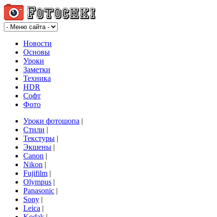
Новости
Основы
Уроки
Заметки
Техника
HDR
Софт
Фото
Уроки фотошопа
|
Стили
|
Текстуры
|
Экшены
|
Canon
|
Nikon
|
Fujifilm
|
Olympus
|
Panasonic
|
Sony
|
Leica
|
Kodak
|