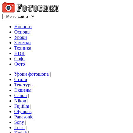
Новости
Основы
Уроки
Заметки
Техника
HDR
Софт
Фото
Уроки фотошопа
|
Стили
|
Текстуры
|
Экшены
|
Canon
|
Nikon
|
Fujifilm
|
Olympus
|
Panasonic
|
Sony
|
Leica
|
Kodak
|