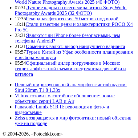
World Nature Photography Awards 2025 (40 ФОТО)
07:31
Лучшие кадры со всего мира: итоги Sony World
Photography Awards 2025 (32 ФОТО)
17:35
Рекордная фотосессия: 50 метров под водой
18:11
Стали известны цены и характеристики POCO X4
Pro 5G
23:31
Являются ли iPhone более безопасными, чем
телефоны Android?
21:21
Обменник валют: выбор наилучшего варианта
05:57
Туры в Китай из Уфы: особенности планирования
и выбора маршрута
05:54
Официальный дилер погрузчиков в Москве:
секреты эффектной съемки спецтехники для сайта и
каталога
Первый широкоугольный анаморфот с автофокусом:
Sirui 20mm T1.8 1.33x
Viltrox готовит масштабное обновление: новые
объективы серий LAB и Air
Panasonic Lumix S1R II: революция в фото- и
видеосъемке
Zeiss возвращается в мир фотооптики: новый объектив
уже на подходе
© 2004-2026, «Fotochki.com»