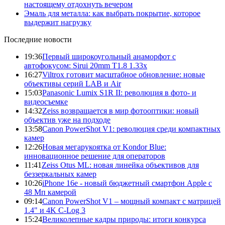
настоящему отдохнуть вечером
Эмаль для металла: как выбрать покрытие, которое
выдержит нагрузку
Последние новости
19:36
Первый широкоугольный анаморфот с
автофокусом: Sirui 20mm T1.8 1.33x
16:27
Viltrox готовит масштабное обновление: новые
объективы серий LAB и Air
15:03
Panasonic Lumix S1R II: революция в фото- и
видеосъемке
14:32
Zeiss возвращается в мир фотооптики: новый
объектив уже на подходе
13:58
Canon PowerShot V1: революция среди компактных
камер
12:26
Новая мегарукоятка от Kondor Blue:
инновационное решение для операторов
11:41
Zeiss Otus ML: новая линейка объективов для
беззеркальных камер
10:26
iPhone 16e - новый бюджетный смартфон Apple с
48 Мп камерой
09:14
Canon PowerShot V1 – мощный компакт с матрицей
1.4" и 4K C-Log 3
15:24
Великолепные кадры природы: итоги конкурса