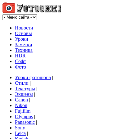
Новости
Основы
Уроки
Заметки
Техника
HDR
Софт
Фото
Уроки фотошопа
|
Стили
|
Текстуры
|
Экшены
|
Canon
|
Nikon
|
Fujifilm
|
Olympus
|
Panasonic
|
Sony
|
Leica
|
Kodak
|