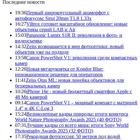
Последние новости
19:36
Первый широкоугольный анаморфот с
автофокусом: Sirui 20mm T1.8 1.33x
16:27
Viltrox готовит масштабное обновление: новые
объективы серий LAB и Air
15:03
Panasonic Lumix S1R II: революция в фото- и
видеосъемке
14:32
Zeiss возвращается в мир фотооптики: новый
объектив уже на подходе
13:58
Canon PowerShot V1: революция среди компактных
камер
12:26
Новая мегарукоятка от Kondor Blue:
инновационное решение для операторов
11:41
Zeiss Otus ML: новая линейка объективов для
беззеркальных камер
10:26
iPhone 16e - новый бюджетный смартфон Apple с
48 Мп камерой
09:14
Canon PowerShot V1 – мощный компакт с матрицей
1.4" и 4K C-Log 3
15:24
Великолепные кадры природы: итоги конкурса
World Nature Photography Awards 2025 (40 ФОТО)
07:31
Лучшие кадры со всего мира: итоги Sony World
Photography Awards 2025 (32 ФОТО)
17:35
Рекордная фотосессия: 50 метров под водой