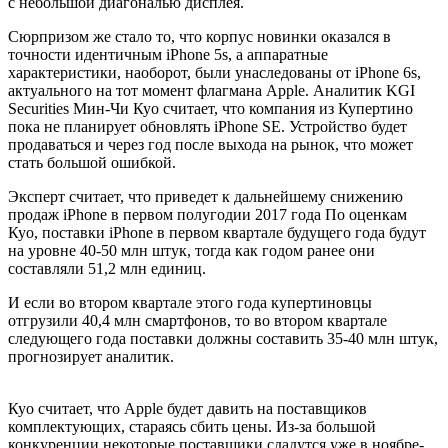
с небольшой диагональю дисплея.
Сюрпризом же стало то, что корпус новинки оказался в
точности идентичным iPhone 5s, а аппаратные
характеристики, наоборот, были унаследованы от iPhone 6s,
актуального на тот момент флагмана Apple. Аналитик KGI
Securities Мин-Чи Куо считает, что компания из Купертино
пока не планирует обновлять iPhone SE. Устройство будет
продаваться и через год после выхода на рынок, что может
стать большой ошибкой.
Эксперт считает, что приведет к дальнейшему снижению
продаж iPhone в первом полугодии 2017 года По оценкам
Куо, поставки iPhone в первом квартале будущего года будут
на уровне 40-50 млн штук, тогда как годом ранее они
составляли 51,2 млн единиц.
И если во втором квартале этого года купертиновцы
отгрузили 40,4 млн смартфонов, то во втором квартале
следующего года поставки должны составить 35-40 млн штук,
прогнозирует аналитик.
Куо считает, что Apple будет давить на поставщиков
комплектующих, стараясь сбить цены. Из-за большой
конкуренции некоторые поставщики сдадутся уже в ноябре-