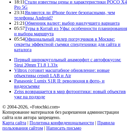
18:11
Стали известны цены и характеристики POCO X4
Pro 5G
23:31
Являются ли iPhone более безопасными, чем
телефоны Android?
21:21
Обменник валют: выбор наилучшего варианта
05:57
Туры в Китай из Уфы: особенности планирования
и выбора маршрута
05:54
Официальный дилер погрузчиков в Москве:
секреты эффектной съемки спецтехники для сайта и
каталога
Первый широкоугольный анаморфот с автофокусом:
Sirui 20mm T1.8 1.33x
Viltrox готовит масштабное обновление: новые
объективы серий LAB и Air
Panasonic Lumix S1R II: революция в фото- и
видеосъемке
Zeiss возвращается в мир фотооптики: новый объектив
уже на подходе
© 2004-2026, «Fotochki.com»
Копирование материалов без разрешения администрации
сайта или автора запрещено.
Карта сайта
|
Политика конфиденциальности
|
Правила
пользования сайтом
|
Написать письмо