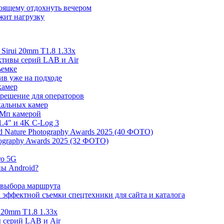
тоящему отдохнуть вечером
ржит нагрузку
irui 20mm T1.8 1.33x
ективы серий LAB и Air
ъемке
ив уже на подходе
камер
 решение для операторов
ркальных камер
 Мп камерой
.4" и 4K C-Log 3
 Nature Photography Awards 2025 (40 ФОТО)
tography Awards 2025 (32 ФОТО)
ro 5G
ны Android?
 выбора маршрута
эффектной съемки спецтехники для сайта и каталога
 20mm T1.8 1.33x
ы серий LAB и Air