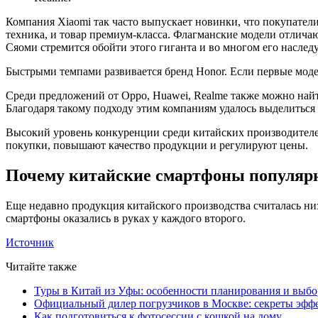
Компания Xiaomi так часто выпускает новинки, что покупатели 
техника, и товар премиум-класса. Флагманские модели отлич
Сяоми стремится обойти этого гиганта и во многом его наследу
Быстрыми темпами развивается бренд Honor. Если первые модел
Среди предложений от Oppo, Huawei, Realme также можно най
Благодаря такому подходу этим компаниям удалось выделиться 
Высокий уровень конкуренции среди китайских производителе
покупки, повышают качество продукции и регулируют цены.
Почему китайские смартфоны популяр
Еще недавно продукция китайского производства считалась низ
смартфоны оказались в руках у каждого второго.
Источник
Читайте также
Туры в Китай из Уфы: особенности планирования и выб
Официальный дилер погрузчиков в Москве: секреты эффе
Как подготовиться к фотосессии с кошкой на дому