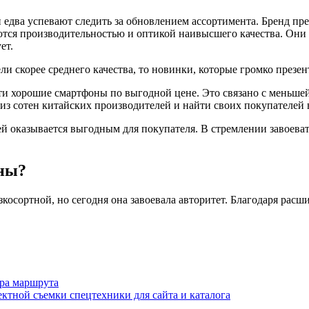
едва успевают следить за обновлением ассортимента. Бренд пред
аются производительностью и оптикой наивысшего качества. Они
ет.
и скорее среднего качества, то новинки, которые громко презен
ти хорошие смартфоны по выгодной цене. Это связано с меньше
из сотен китайских производителей и найти своих покупателей 
й оказывается выгодным для покупателя. В стремлении завоева
ны?
косортной, но сегодня она завоевала авторитет. Благодаря расш
ора маршрута
ктной съемки спецтехники для сайта и каталога