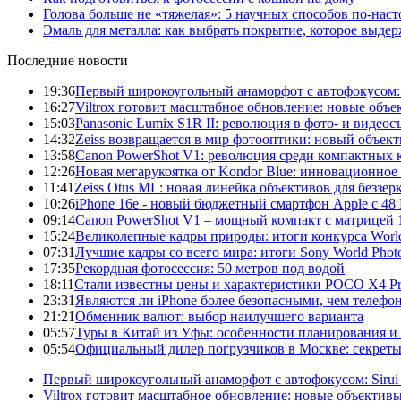
Голова больше не «тяжелая»: 5 научных способов по-нас
Эмаль для металла: как выбрать покрытие, которое выде
Последние новости
19:36
Первый широкоугольный анаморфот с автофокусом: S
16:27
Viltrox готовит масштабное обновление: новые объ
15:03
Panasonic Lumix S1R II: революция в фото- и видеос
14:32
Zeiss возвращается в мир фотооптики: новый объект
13:58
Canon PowerShot V1: революция среди компактных 
12:26
Новая мегарукоятка от Kondor Blue: инновационное
11:41
Zeiss Otus ML: новая линейка объективов для беззе
10:26
iPhone 16e - новый бюджетный смартфон Apple с 48
09:14
Canon PowerShot V1 – мощный компакт с матрицей 1
15:24
Великолепные кадры природы: итоги конкурса World
07:31
Лучшие кадры со всего мира: итоги Sony World Pho
17:35
Рекордная фотосессия: 50 метров под водой
18:11
Стали известны цены и характеристики POCO X4 P
23:31
Являются ли iPhone более безопасными, чем телефо
21:21
Обменник валют: выбор наилучшего варианта
05:57
Туры в Китай из Уфы: особенности планирования и
05:54
Официальный дилер погрузчиков в Москве: секреты 
Первый широкоугольный анаморфот с автофокусом: Sirui
Viltrox готовит масштабное обновление: новые объектив