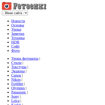
Новости
Основы
Уроки
Заметки
Техника
HDR
Софт
Фото
Уроки фотошопа
|
Стили
|
Текстуры
|
Экшены
|
Canon
|
Nikon
|
Fujifilm
|
Olympus
|
Panasonic
|
Sony
|
Leica
|
Kodak
|